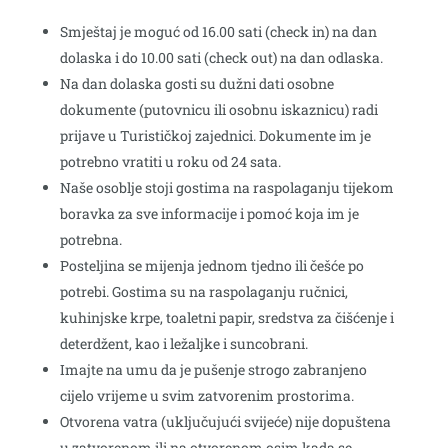
Smještaj je moguć od 16.00 sati (check in) na dan
dolaska i do 10.00 sati (check out) na dan odlaska.
Na dan dolaska gosti su dužni dati osobne
dokumente (putovnicu ili osobnu iskaznicu) radi
prijave u Turističkoj zajednici. Dokumente im je
potrebno vratiti u roku od 24 sata.
Naše osoblje stoji gostima na raspolaganju tijekom
boravka za sve informacije i pomoć koja im je
potrebna.
Posteljina se mijenja jednom tjedno ili češće po
potrebi. Gostima su na raspolaganju ručnici,
kuhinjske krpe, toaletni papir, sredstva za čišćenje i
deterdžent, kao i ležaljke i suncobrani.
Imajte na umu da je pušenje strogo zabranjeno
cijelo vrijeme u svim zatvorenim prostorima.
Otvorena vatra (uključujući svijeće) nije dopuštena
u zatvorenom ili na otvorenom osim kada se