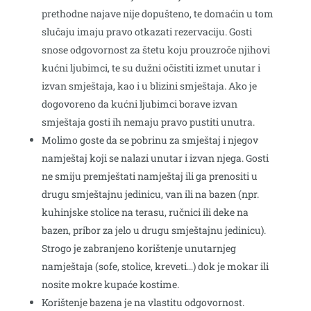
prethodne najave nije dopušteno, te domaćin u tom
slučaju imaju pravo otkazati rezervaciju. Gosti
snose odgovornost za štetu koju prouzroče njihovi
kućni ljubimci, te su dužni očistiti izmet unutar i
izvan smještaja, kao i u blizini smještaja. Ako je
dogovoreno da kućni ljubimci borave izvan
smještaja gosti ih nemaju pravo pustiti unutra.
Molimo goste da se pobrinu za smještaj i njegov
namještaj koji se nalazi unutar i izvan njega. Gosti
ne smiju premještati namještaj ili ga prenositi u
drugu smještajnu jedinicu, van ili na bazen (npr.
kuhinjske stolice na terasu, ručnici ili deke na
bazen, pribor za jelo u drugu smještajnu jedinicu).
Strogo je zabranjeno korištenje unutarnjeg
namještaja (sofe, stolice, kreveti…) dok je mokar ili
nosite mokre kupaće kostime.
Korištenje bazena je na vlastitu odgovornost.