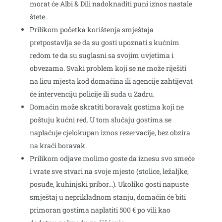
morat će Albi & Dili nadoknaditi puni iznos nastale
štete.
Prilikom početka korištenja smještaja
pretpostavlja se da su gosti upoznati s kućnim
redom te da su suglasni sa svojim uvjetima i
obvezama. Svaki problem koji se ne može riješiti
na licu mjesta kod domaćina ili agencije zahtijevat
će intervenciju policije ili suda u Zadru.
Domaćin može skratiti boravak gostima koji ne
poštuju kućni red. U tom slučaju gostima se
naplaćuje cjelokupan iznos rezervacije, bez obzira
na kraći boravak.
Prilikom odjave molimo goste da iznesu svo smeće
i vrate sve stvari na svoje mjesto (stolice, ležaljke,
posuđe, kuhinjski pribor…). Ukoliko gosti napuste
smještaj u neprikladnom stanju, domaćin će biti
primoran gostima naplatiti 500 € po vili kao