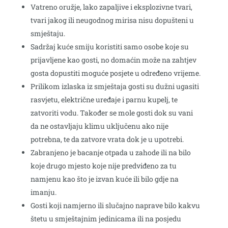
Vatreno oružje, lako zapaljive i eksplozivne tvari,
tvari jakog ili neugodnog mirisa nisu dopušteni u
smještaju.
Sadržaj kuće smiju koristiti samo osobe koje su
prijavljene kao gosti, no domaćin može na zahtjev
gosta dopustiti moguće posjete u određeno vrijeme.
Prilikom izlaska iz smještaja gosti su dužni ugasiti
rasvjetu, električne uređaje i parnu kupelj, te
zatvoriti vodu. Također se mole gosti dok su vani
da ne ostavljaju klimu uključenu ako nije
potrebna, te da zatvore vrata dok je u upotrebi.
Zabranjeno je bacanje otpada u zahode ili na bilo
koje drugo mjesto koje nije predviđeno za tu
namjenu kao što je izvan kuće ili bilo gdje na
imanju.
Gosti koji namjerno ili slučajno naprave bilo kakvu
štetu u smještajnim jedinicama ili na posjedu